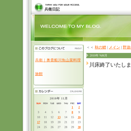
兵衛日記
＜＜
秋の鱧
|
メイン
|
野遊
2010年 %M月
兵衛｜奥貴船川魚山菜料理
川床終了いたし
旅館
2010年 11月
1
2
3
4
5
6
7
8
9
10
11
12
13
14
15
16
17
18
19
20
21
22
23
24
25
26
27
28
29
30