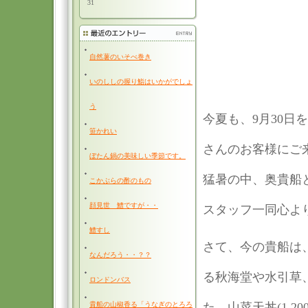
31
自然薯のいそべ巻き
いのししの握り鮨はいかがでしょ
う
今夏も、9月30
笹かれい
さんのお客様にご
ぼたん鍋の美味しい季節です。
猛暑の中、奥貴船
こかぶらの酢のもの
顔見世 鱧ですが・・
スタッフ一同心よ
鱧すし
さて、今の貴船は
なんだろう・・？？
る秋海堂や水引草
ロンドンバス
貴船の山椒香る「うなぎのとろろ
た、山菜天丼(1,