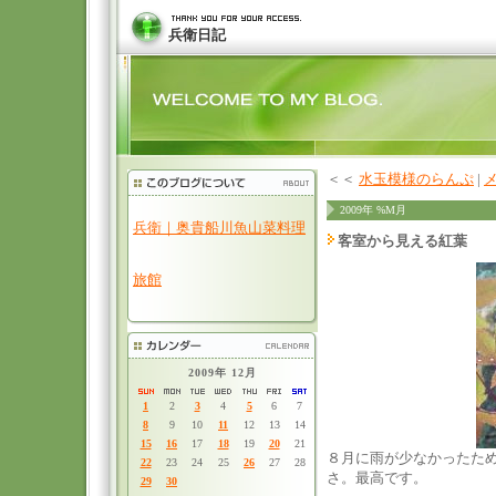
兵衛日記
＜＜
水玉模様のらんぷ
|
2009年 %M月
兵衛｜奥貴船川魚山菜料理
客室から見える紅葉
旅館
2009年 12月
1
2
3
4
5
6
7
8
9
10
11
12
13
14
15
16
17
18
19
20
21
８月に雨が少なかったた
22
23
24
25
26
27
28
さ。最高です。
29
30