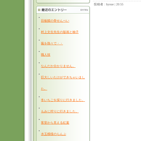
投稿者 : hyoue | 20:55
目板鰈の骨せんべい
村上文生先生の版画と柚子
蕪を熱々で・・
職人技
なんだか分かりません。
巨大しいたけができちゃいまし
た。
冬いちごを採りに行きました。
もみじ狩りに行きました。
客室から見える紅葉
水玉模様のらんぷ