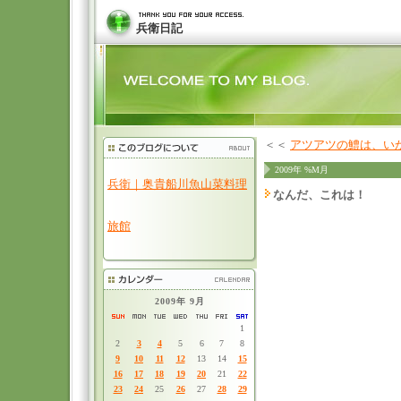
兵衛日記
＜＜
アツアツの鱧は、い
2009年 %M月
兵衛｜奥貴船川魚山菜料理
なんだ、これは！
旅館
2009年 9月
1
2
3
4
5
6
7
8
9
10
11
12
13
14
15
16
17
18
19
20
21
22
23
24
25
26
27
28
29