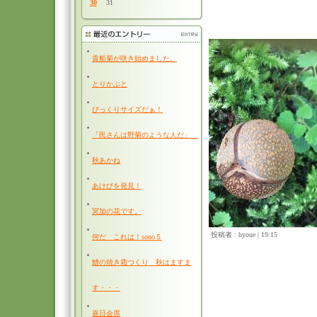
30
31
貴船菊が咲き始めました。
とりかぶと
びっくりサイズだぁ！
「民さんは野菊のような人だ」
秋あかね
あけびを発見！
冥加の花です。
投稿者 : hyoue | 19:15
何だ これは！sono５
鱧の焼き霜つくり 秋はますま
す・・・
嘉日会席